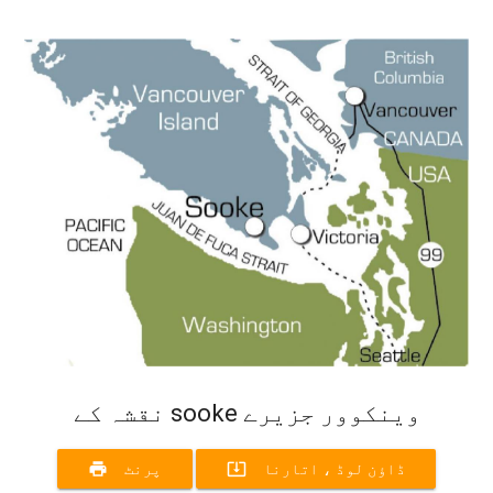
نقشہ کے sooke وینکوور جزیرے
print
system_update_alt
ڈاؤن لوڈ ، اتارنا
پرنٹ