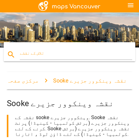
menu
search
تلاش کے نقشے
Sooke نقشہ وینکوور جزیرے
مرکزی صفحہ
Sooke نقشہ وینکوور جزیرے
نقشہ کے sooke وینکوور جزیرے. Sooke نقشہ
وینکوور جزیرے (برٹش کولمبیا - کینیڈا) پرنٹ
کرنے کے لئے. Sooke نقشہ وینکوور جزیرے (برٹش
کولمبیا - کینیڈا) کے لئے ڈاؤن لوڈ ، اتارنا.