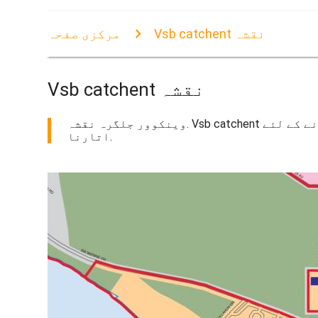
Vsb catchent نقشہ
مرکزی صفحہ
Vsb catchent نقشہ
وینکوور جلگرہ نقشہ. Vsb catchent نقشہ (برٹش کولمبیا - کینیڈا) پرنٹ کرنے کے لئے. Vsb catchent نقشہ (برٹش کولمبیا - کینیڈا) کے لئے ڈاؤن لوڈ ،
اتارنا.